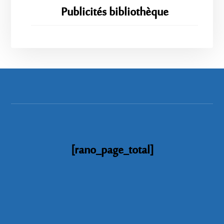
Publicités bibliothèque
[rano_page_total]