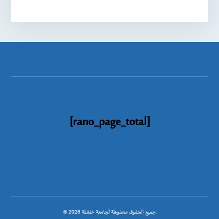
[rano_page_total]
© جميع الحقوق محفوظة لجامعة خنشلة 2026.