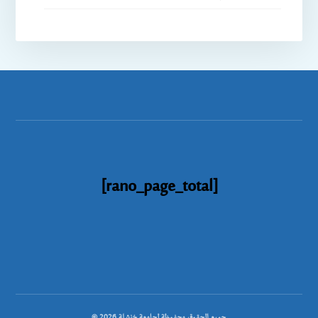
[rano_page_total]
© جميع الحقوق محفوظة لجامعة خنشلة 2026.