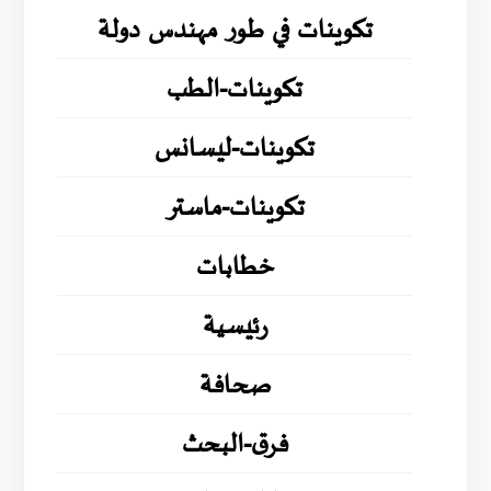
تكوينات في طور مهندس دولة
تكوينات-الطب
تكوينات-ليسانس
تكوينات-ماستر
خطابات
رئيسية
صحافة
فرق-البحث