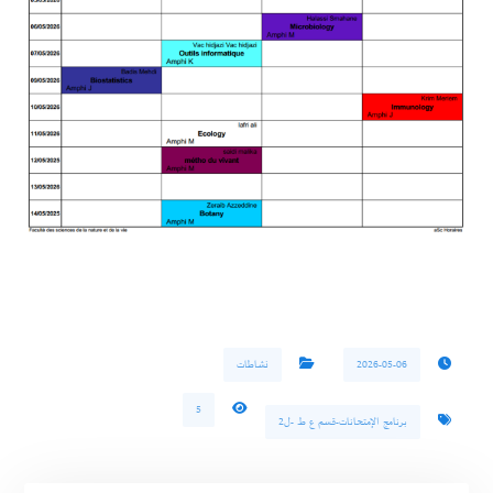
2026-05-06
نشاطات
5
برنامج الإمتحانات-قسم ع ط -ل2