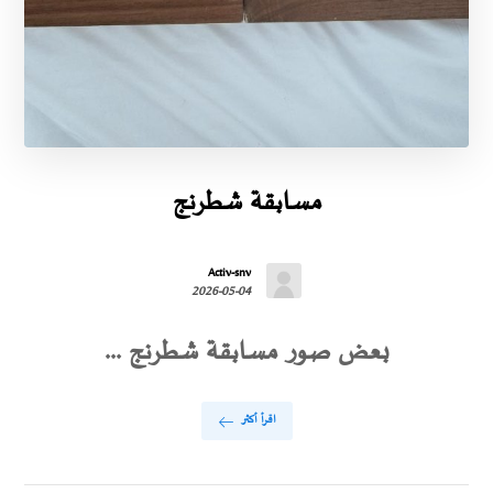
مسابقة شطرنج
Activ-snv
2026-05-04
بعض صور مسابقة شطرنج ...
اقرأ أكثر