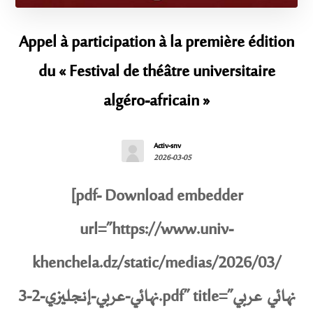
Appel à participation à la première édition
du « Festival de théâtre universitaire
algéro-africain »
Activ-snv
2026-03-05
[pdf- Download embedder
url=”https://www.univ-
khenchela.dz/static/medias/2026/03/
نهائي-عربي-إنجليزي-2-3.pdf” title=”نهائي عربي