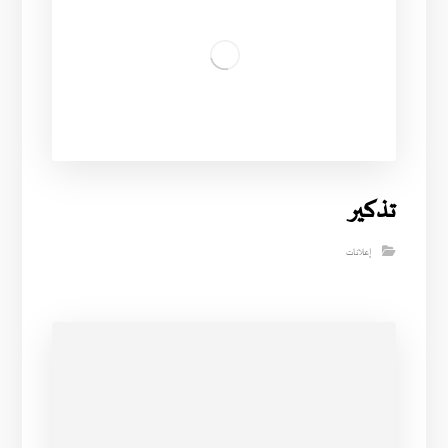
تذكير
إعلانات