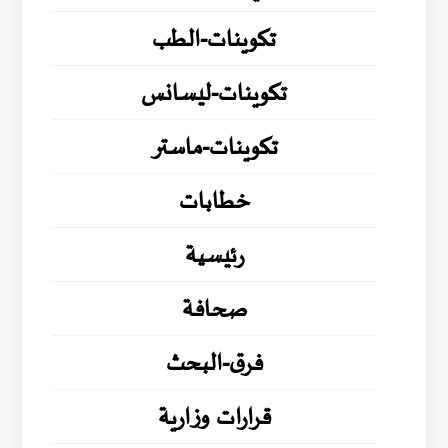
تكوينات-الطب
تكوينات-ليسانس
تكوينات-ماستر
خطابات
رئيسية
صحافة
فرق-البحث
قرارات وزارية