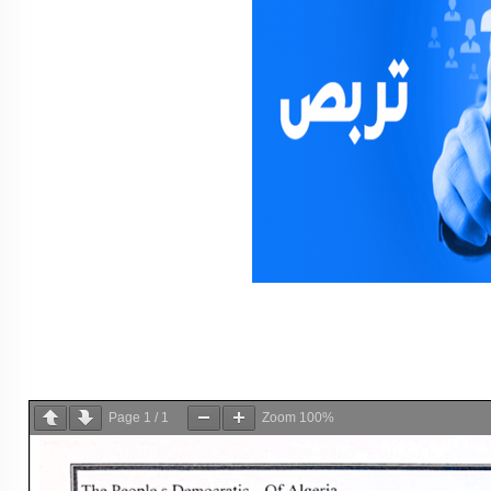
Page
1
/
1
Zoom
100%