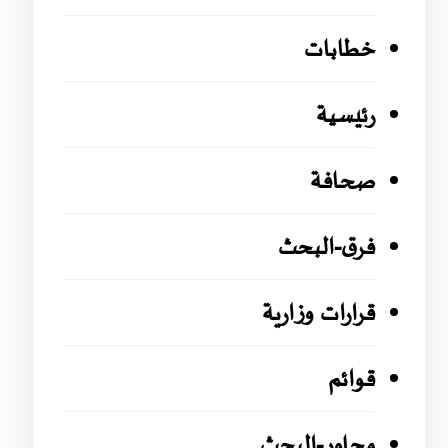
خطابات
رئيسية
صحافة
فرق-البحث
قرارات وزارية
قوائم
محاور-البحث