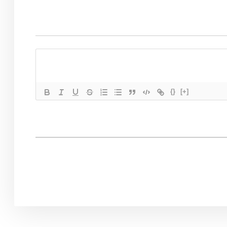
{}
[+]