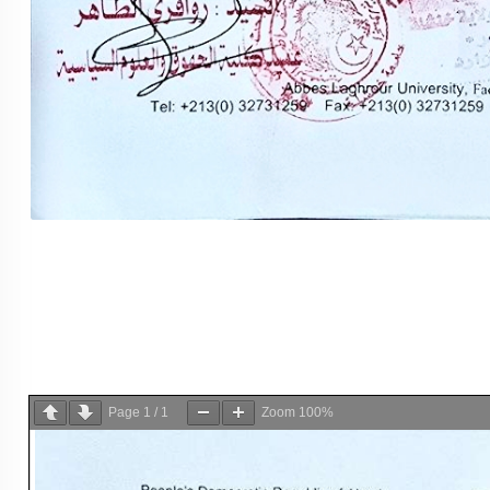
Page
1
/
1
Zoom
100%