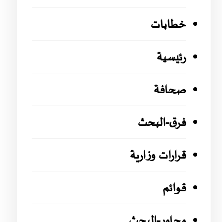
خطابات
رئيسية
صحافة
فرق-البحث
قرارات وزارية
قوائم
محاور-البحث