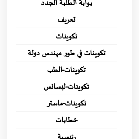
بوابة الطلبة الجدد
تعريف
تكوينات
تكوينات في طور مهندس دولة
تكوينات-الطب
تكوينات-ليسانس
تكوينات-ماستر
خطابات
رئيسية