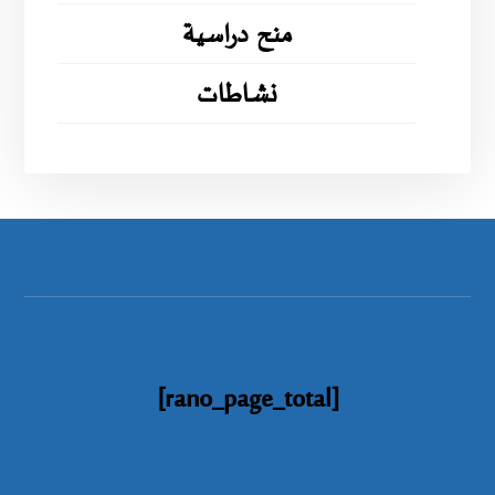
منح دراسية
نشاطات
[rano_page_total]