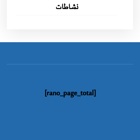
نشاطات
[rano_page_total]