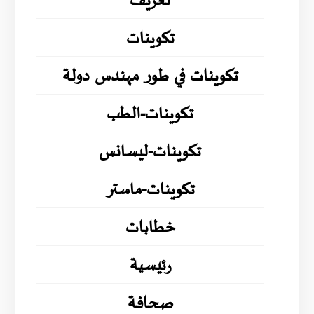
تعريف
تكوينات
تكوينات في طور مهندس دولة
تكوينات-الطب
تكوينات-ليسانس
تكوينات-ماستر
خطابات
رئيسية
صحافة