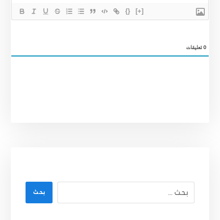
{}
[+]
0
تعليقات
بحث