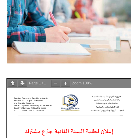
Page
1
/
1
Zoom
100%