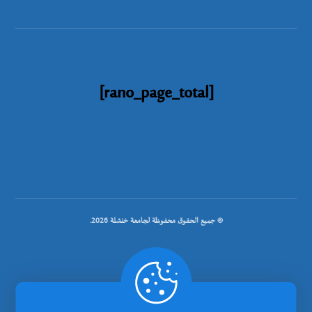
[rano_page_total]
© جميع الحقوق محفوظة لجامعة خنشلة 2026.
.
تصميم شركة رانوبيت