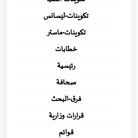
تكوينات-ليسانس
تكوينات-ماستر
خطابات
رئيسية
صحافة
فرق-البحث
قرارات وزارية
قوائم