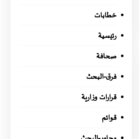
خطابات
رئيسية
صحافة
فرق-البحث
قرارات وزارية
قوائم
محاور-البحث