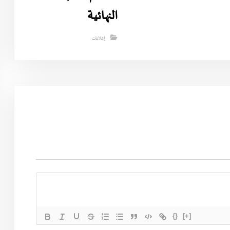
النهائية
إعلانات
{}
[+]