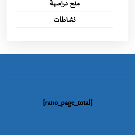
منح دراسية
نشاطات
[rano_page_total]