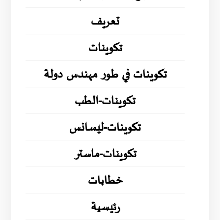
تعريف
تكوينات
تكوينات في طور مهندس دولة
تكوينات-الطب
تكوينات-ليسانس
تكوينات-ماستر
خطابات
رئيسية