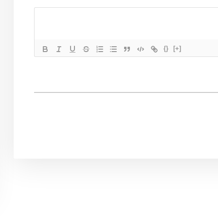
{}
[+]