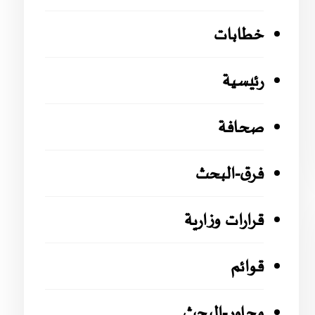
خطابات
رئيسية
صحافة
فرق-البحث
قرارات وزارية
قوائم
محاور-البحث