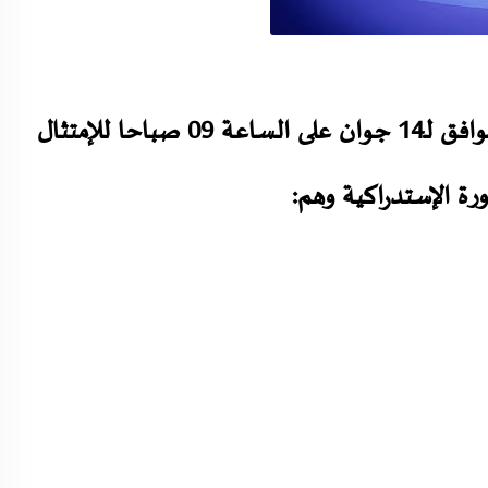
على الطلبة المذكورين أدناه الحضور يوم الأحد الموافق لـ14 جوان على الساعة 09 صباحا للإمتثال
رة الإستدراكية وهم: