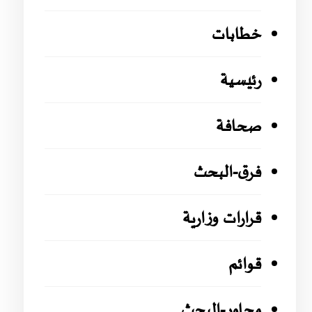
خطابات
رئيسية
صحافة
فرق-البحث
قرارات وزارية
قوائم
محاور-البحث