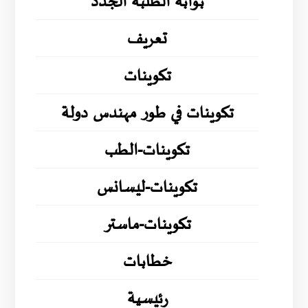
بوابة الطلبة الجدد
تعريف
تكوينات
تكوينات في طور مهندس دولة
تكوينات-الطب
تكوينات-ليسانس
تكوينات-ماستر
خطابات
رئيسية