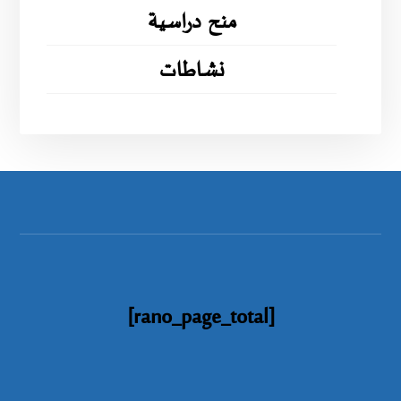
منح دراسية
نشاطات
[rano_page_total]