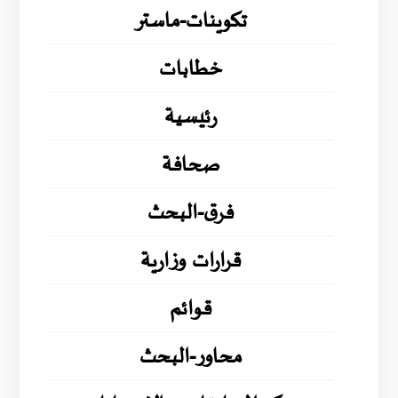
تكوينات-ماستر
خطابات
رئيسية
صحافة
فرق-البحث
قرارات وزارية
قوائم
محاور-البحث