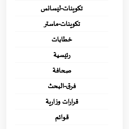
تكوينات-ليسانس
تكوينات-ماستر
خطابات
رئيسية
صحافة
فرق-البحث
قرارات وزارية
قوائم