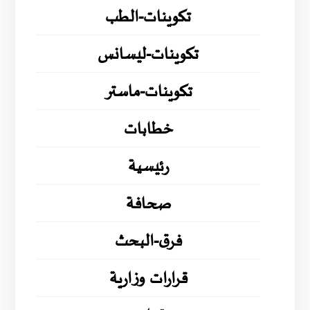
تكوينات-الطب
تكوينات-ليسانس
تكوينات-ماستر
خطابات
رئيسية
صحافة
فرق-البحث
قرارات وزارية