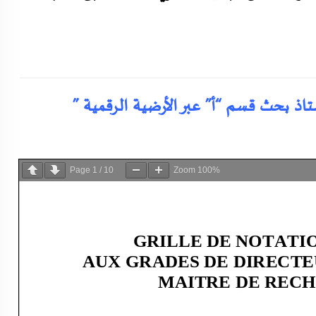
تاذ بحث قسم “أ” عبر الأرضية الرقمية ”
Page
1
/
10
Zoom
100%