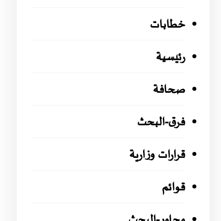
خطابات
رئيسية
صحافة
فرق-البحث
قرارات وزارية
قوائم
محاور-البحث