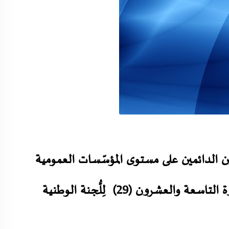
حثين الدائمين على مستوى المؤسّسات العمومية
ذات الطّابع العلمي والتكنولوجي عن إفتتاح الدورة التاسعة والعشرون (29) لِلُّجنة الوطنية