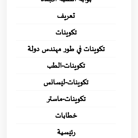
تعريف
تكوينات
تكوينات في طور مهندس دولة
تكوينات-الطب
تكوينات-ليسانس
تكوينات-ماستر
خطابات
رئيسية