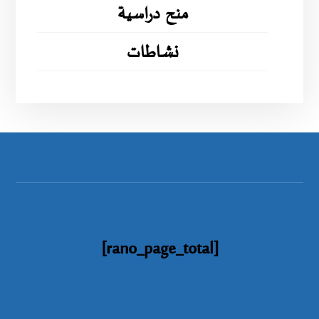
منح دراسية
نشاطات
[rano_page_total]