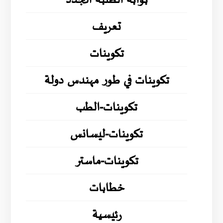
بوابة الطلبة الجدد
تعريف
تكوينات
تكوينات في طور مهندس دولة
تكوينات-الطب
تكوينات-ليسانس
تكوينات-ماستر
خطابات
رئيسية