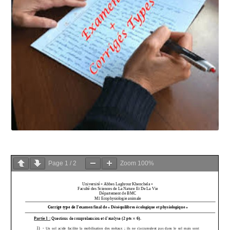
Page
1
/
2
Zoom
100%