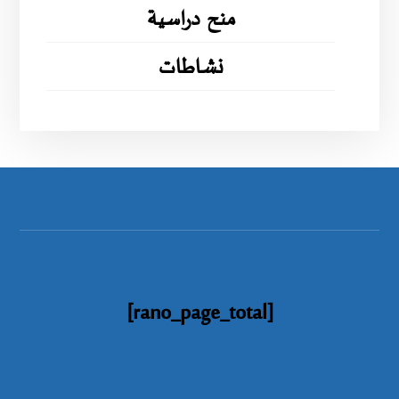
منح دراسية
نشاطات
[rano_page_total]