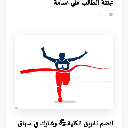
تهنئة الطالب علي أسامة
نشاطات
انضم لفريق الكلية💪 وشارك في سباق