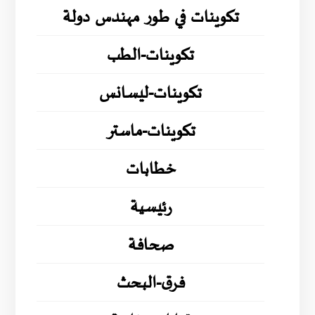
تكوينات في طور مهندس دولة
تكوينات-الطب
تكوينات-ليسانس
تكوينات-ماستر
خطابات
رئيسية
صحافة
فرق-البحث