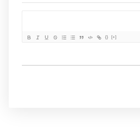
{}
[+]