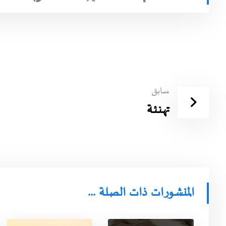
سابق
تهـنـئـة
المنشورات ذات الصلة ...