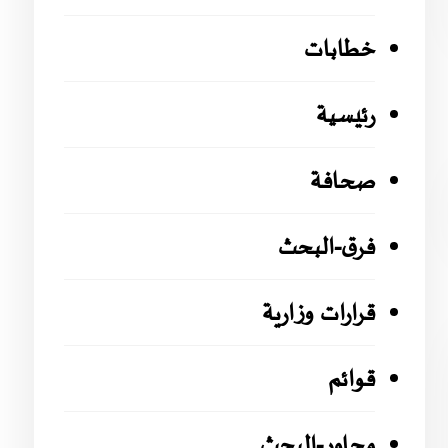
خطابات
رئيسية
صحافة
فرق-البحث
قرارات وزارية
قوائم
محاور-البحث