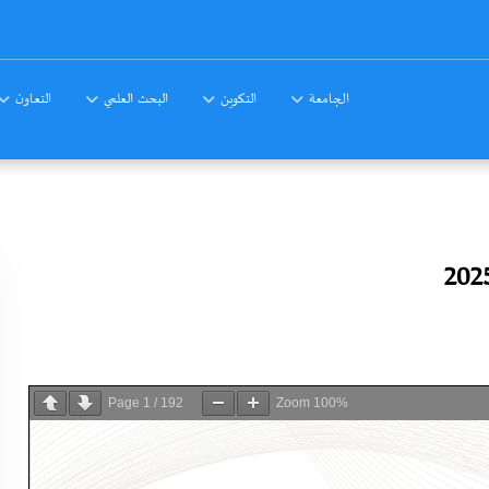
الجامعة
التكوين
البحث العلمي
التعاون
Page
1
/
192
Zoom
100%