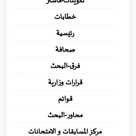
تكوينات-ماستر
خطابات
رئيسية
صحافة
فرق-البحث
قرارات وزارية
قوائم
محاور-البحث
مركز المسابقات و الامتحانات