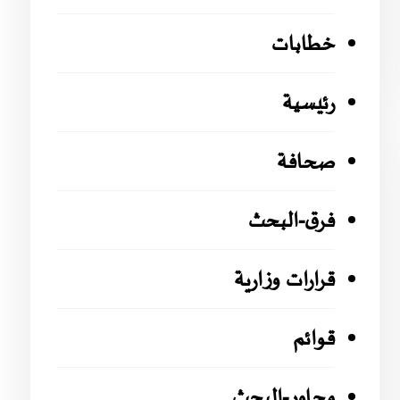
خطابات
رئيسية
صحافة
فرق-البحث
قرارات وزارية
قوائم
محاور-البحث