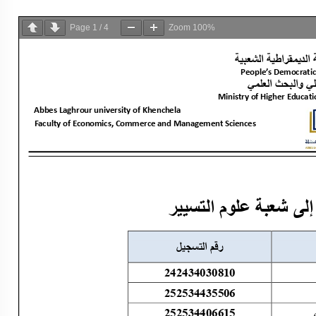
Page
1
/
4
Zoom
100%