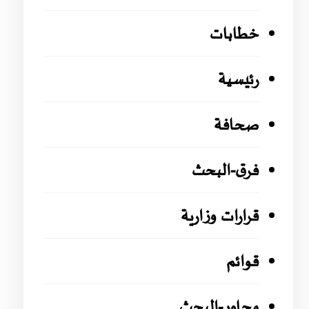
خطابات
رئيسية
صحافة
فرق-البحث
قرارات وزارية
قوائم
محاور-البحث