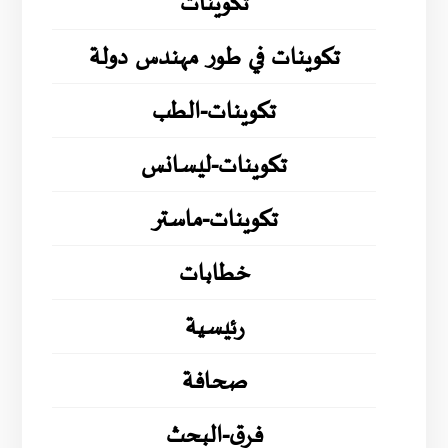
تكوينات
تكوينات في طور مهندس دولة
تكوينات-الطب
تكوينات-ليسانس
تكوينات-ماستر
خطابات
رئيسية
صحافة
فرق-البحث