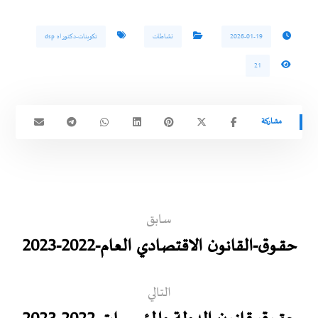
2026-01-19
نشاطات
تكوينات-دكتوراه dsp
21
سابق
حقــوق-القانون الاقتصادي العام-2022-2023
التالي