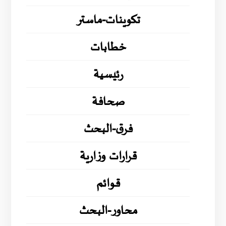
تكوينات-ماستر
خطابات
رئيسية
صحافة
فرق-البحث
قرارات وزارية
قوائم
محاور-البحث