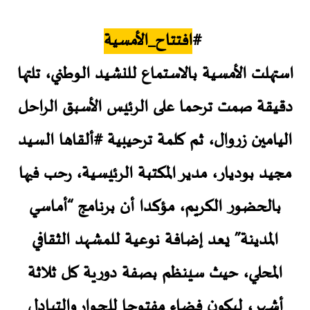
#
افتتاح_الأمسية
استهلت الأمسية بالاستماع للنشيد الوطني، تلتها
دقيقة صمت ترحما على الرئيس الأسبق الراحل
اليامين زروال، ثم كلمة ترحيبية #ألقاها السيد
مجيد بوديار، مدير المكتبة الرئيسية، رحب فيها
بالحضور الكريم، مؤكدا أن برنامج “أمـاسـي
المدينة” يعد إضافة نوعية للمشهد الثقافي
المحلي، حيث سينظم بصفة دورية كل ثلاثة
أشهر، ليكون فضاء مفتوحا للحوار والتبادل