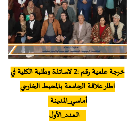
خرجة علمية رقم :2 لاساتذة وطلبة الكلية في
اطار علاقة الجامعة بالمحيط الخارجي
أمـاسـي_المـدينـة
العـدد_الأول