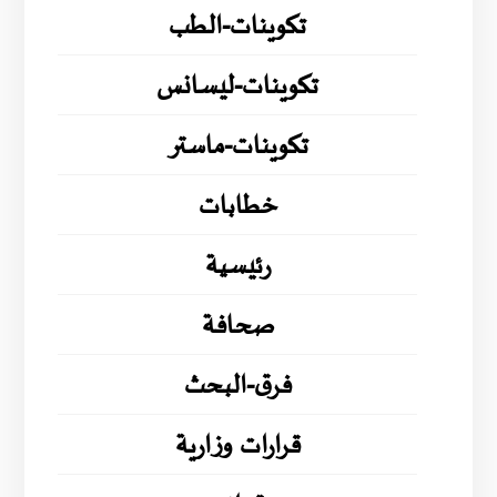
تكوينات-الطب
تكوينات-ليسانس
تكوينات-ماستر
خطابات
رئيسية
صحافة
فرق-البحث
قرارات وزارية