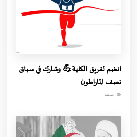
انضم لفريق الكلية💪 وشارك في سباق
نصف الماراطون
نشاطات