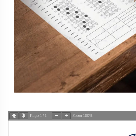
Page
1
/
1
Zoom
100%