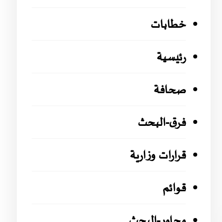
خطابات
رئيسية
صحافة
فرق-البحث
قرارات وزارية
قوائم
محاور-البحث