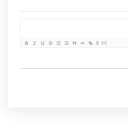
{}
[+]