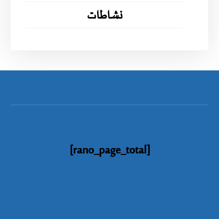
نشاطات
[rano_page_total]