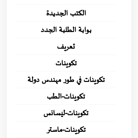
الكتب الجديدة
بوابة الطلبة الجدد
تعريف
تكوينات
تكوينات في طور مهندس دولة
تكوينات-الطب
تكوينات-ليسانس
تكوينات-ماستر