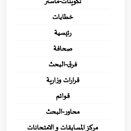
تكوينات-ماستر
خطابات
رئيسية
صحافة
فرق-البحث
قرارات وزارية
قوائم
محاور-البحث
مركز المسابقات و الامتحانات