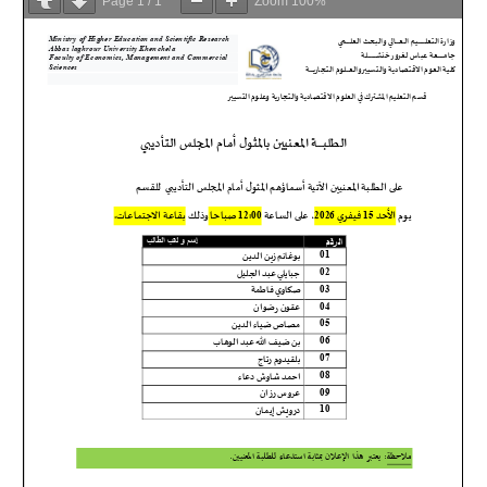
Page
1
/
1
Zoom
100%