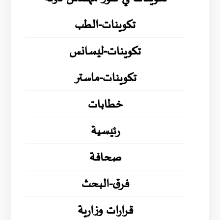
تكوينات-الطب
تكوينات-ليسانس
تكوينات-ماستر
خطابات
رئيسية
صحافة
فرق-البحث
قرارات وزارية