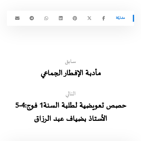
سابق
مـأدبـة الإفـطار الجـماعي
التالي
حصص تعويضية لطلبة السنة1 فوج:4-5
الأستاذ بضياف عبد الرزاق