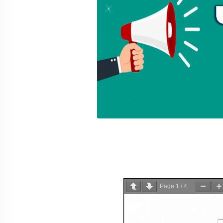
Page
1
/
4