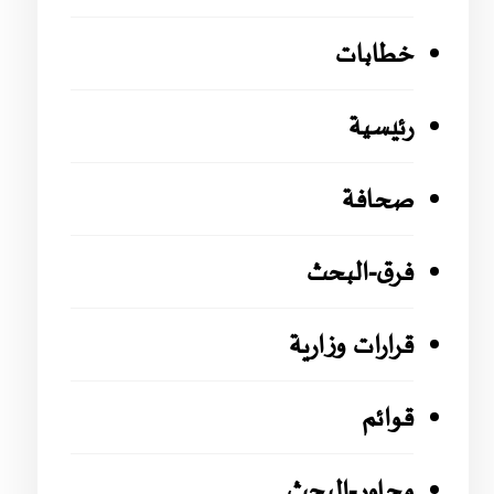
خطابات
رئيسية
صحافة
فرق-البحث
قرارات وزارية
قوائم
محاور-البحث