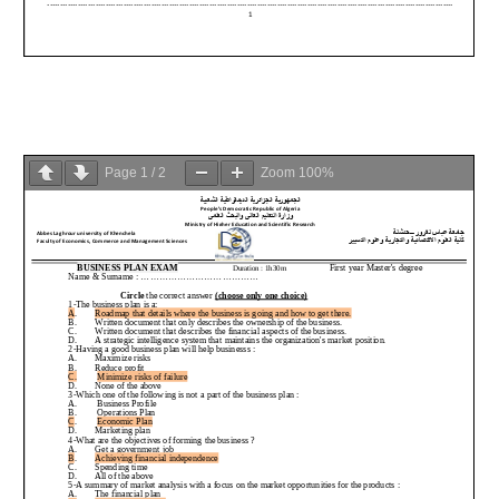
Page
1
/
2
Zoom
100%