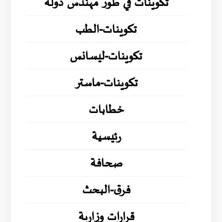
تكوينات في طور مهندس دولة
تكوينات-الطب
تكوينات-ليسانس
تكوينات-ماستر
خطابات
رئيسية
صحافة
فرق-البحث
قرارات وزارية