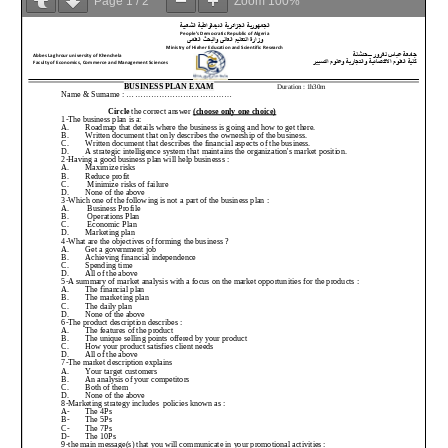
Page
1
/
2
Zoom
100%