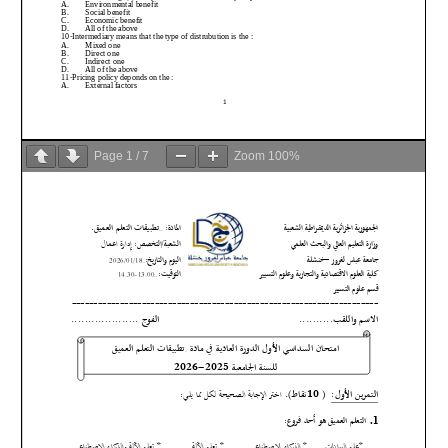
Page
1
/
7
Zoom
100%