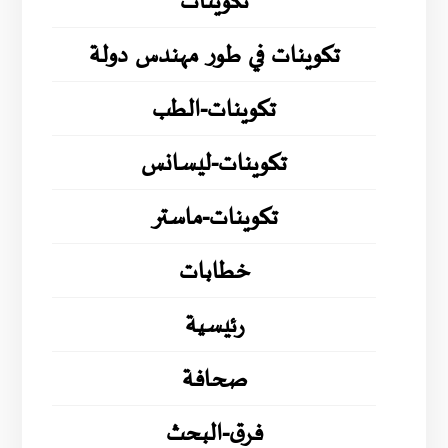
تكوينات
تكوينات في طور مهندس دولة
تكوينات-الطب
تكوينات-ليسانس
تكوينات-ماستر
خطابات
رئيسية
صحافة
فرق-البحث