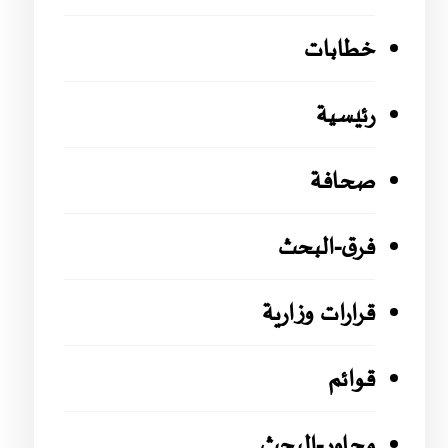
خطابات
رئيسية
صحافة
فرق-البحث
قرارات وزارية
قوائم
محاور-البحث