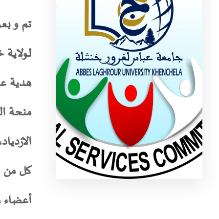
تم و بع
هدية عيد
منحة ال
الازديا
كل من س
أعضاء ه