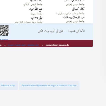
littérature arabes
Espace étudiant Département de langue et littérature françaises