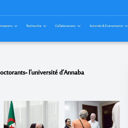
rmations
Recherche
Collaborations
Activités & Evénements
doctorants- l’université d’Annaba