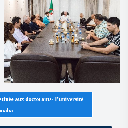
stinée aux doctorants- l’université
nnaba