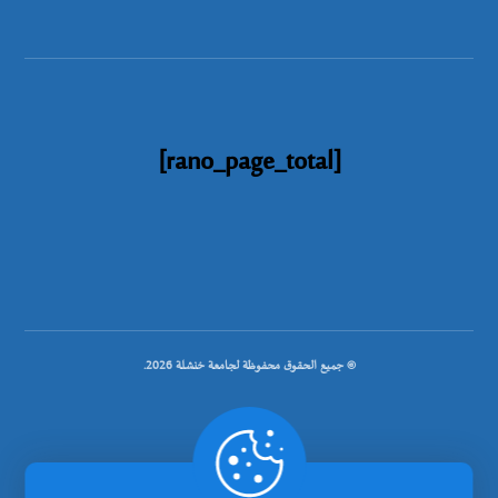
[rano_page_total]
© جميع الحقوق محفوظة لجامعة خنشلة 2026.
.