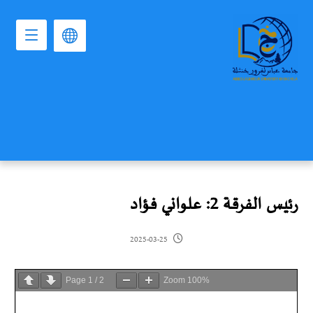
رئيس الفرقة 2: علواني فؤاد
2025-03-25
Page
1
/
2
Zoom
100%