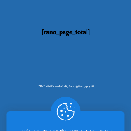
[rano_page_total]
© جميع الحقوق محفوظة لجامعة خنشلة 2026.
.
تصميم شركة رانوبيت