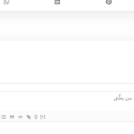
{}
[+]