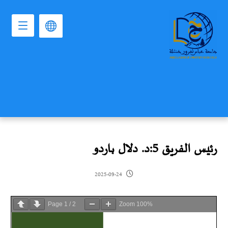
رئيس الفريق 5:د. دلال باردو
2025-09-24
Page
1
/
2
Zoom
100%