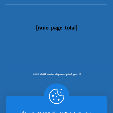
[rano_page_total]
© جميع الحقوق محفوظة لجامعة خنشلة 2026.
.
تصميم شركة رانوبيت