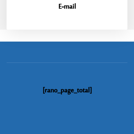
E-mail
[rano_page_total]