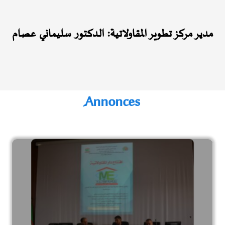
مدير مركز تطوير المقاولاتية: الدكتور سليماني عصام
َAnnonces