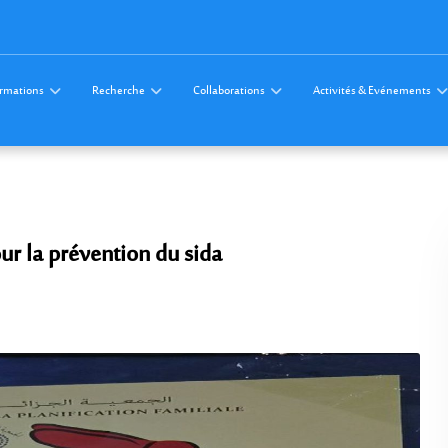
rmations
Recherche
Collaborations
Activités & Evénements
our la prévention du sida