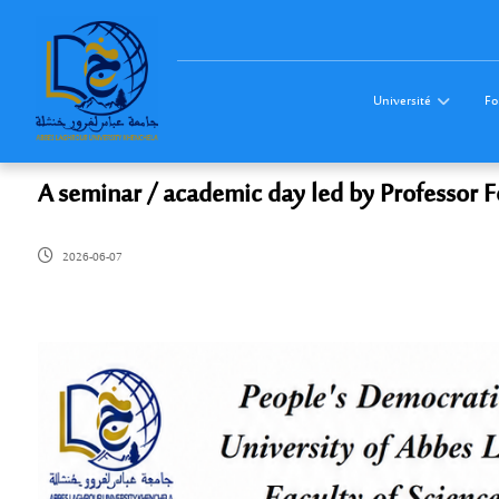
Université
Fo
A seminar / academic day led by Professor
2026-06-07