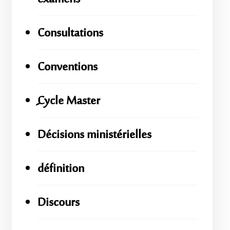
Consultations
Conventions
ِِِCycle Master
Décisions ministérielles
définition
Discours