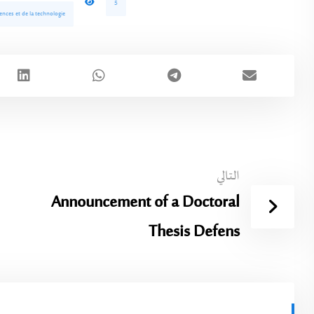
5
ences et de la technologie
التالي
Announcement of a Doctoral
Thesis Defens