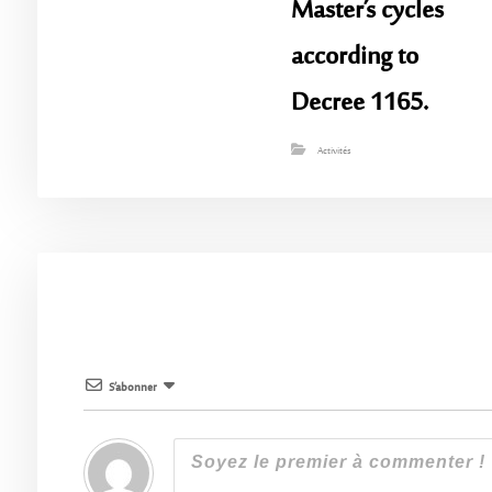
Master’s cycles
according to
Decree 1165.
Activités
S’abonner