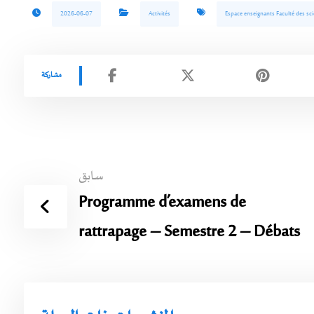
2026-06-07
Activités
Espace enseignants Faculté des sci
سابق
Programme d’examens de
rattrapage – Semestre 2 – Débats