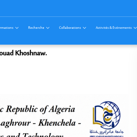
rmations
Recherche
Collaborations
Activités & Evénements
 Fouad Khoshnaw.