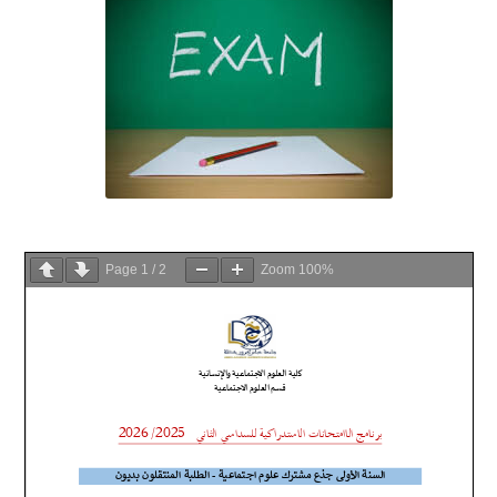
Page
1
/
2
Zoom
100%